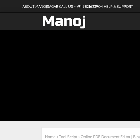
ABOUT MANOJSAGAR
CALL US - +91 9821623904
HELP & SUPPORT
Home
Tool Script
Online PDF Document Editor | Blogg