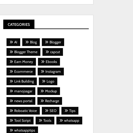
CATEGORIES
AI
Blog
Blogger
Blogger Theme
capcut
Earn Money
Ebooks
Ecommerce
Instagram
Link Building
Logo
manojsagar
Mockup
news portal
Recharge
Roboatic Voice
SEO
Tips
Tool Script
Tools
whatsapp
whatsapptips