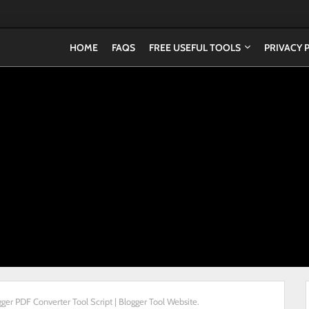
HOME
FAQS
FREE USEFUL TOOLS
PRIVACY 
er PDF Converter Tool Script | Blogger Tool Website.